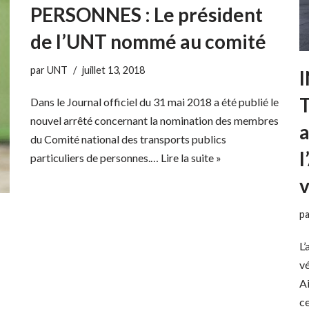
PERSONNES : Le président
de l’UNT nommé au comité
par
UNT
juillet 13, 2018
Dans le Journal officiel du 31 mai 2018 a été publié le
nouvel arrêté concernant la nomination des membres
a
du Comité national des transports publics
l
particuliers de personnes.…
Lire la suite »
v
p
L’
vé
Ai
c