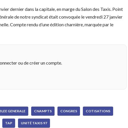
vier dernier dans la capitale, en marge du Salon des Taxis. Point
nérale de notre syndicat était convoquée le vendredi 27 janvier
nelle. Compte rendu d’une édition charnière, marquée par le
connecter ou de créer un compte.
BLEE GENERALE
CNAMPTS
CONGRES
COTISATIONS
TAP
UNITÉ TAXIS 97