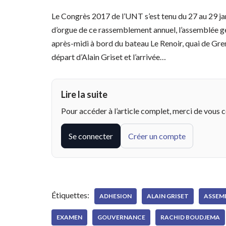
Le Congrès 2017 de l’UNT s’est tenu du 27 au 29 jan
d’orgue de ce rassemblement annuel, l’assemblée gé
après-midi à bord du bateau Le Renoir, quai de Gre
départ d’Alain Griset et l’arrivée…
Lire la suite
Pour accéder à l’article complet, merci de vous 
Se connecter
Créer un compte
Étiquettes:
ADHESION
ALAIN GRISET
ASSEM
EXAMEN
GOUVERNANCE
RACHID BOUDJEMA