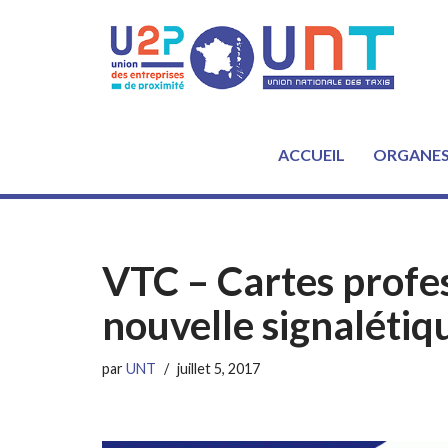
Aller
au
contenu
ACCUEIL
ORGANE
VTC – Cartes profes
nouvelle signalétiq
par
UNT
juillet 5, 2017