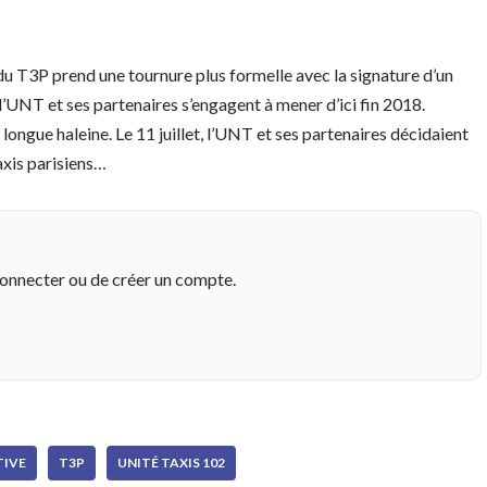
 du T3P prend une tournure plus formelle avec la signature d’un
l’UNT et ses partenaires s’engagent à mener d’ici fin 2018.
 longue haleine. Le 11 juillet, l’UNT et ses partenaires décidaient
axis parisiens…
connecter ou de créer un compte.
TIVE
T3P
UNITÉ TAXIS 102