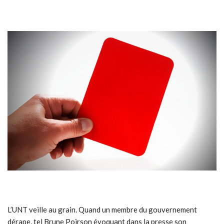
L’UNT veille au grain. Quand un membre du gouvernement
dérape, tel Brune Poirson évoquant dans la presse son