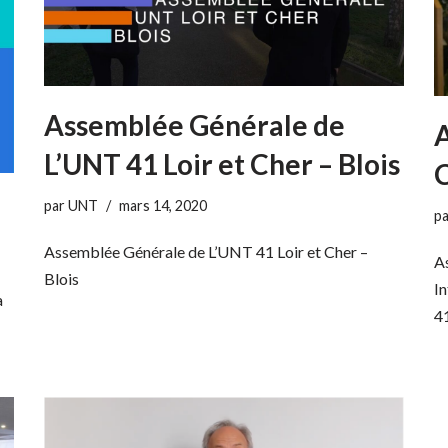
Assemblée Générale de
A
L’UNT 41 Loir et Cher – Blois
C
par
UNT
mars 14, 2020
p
Assemblée Générale de L’UNT 41 Loir et Cher –
A
Blois
I
a
4