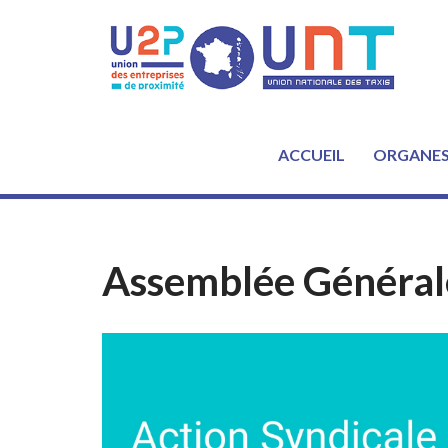
Aller
au
contenu
ACCUEIL
ORGANE
Assemblée Général