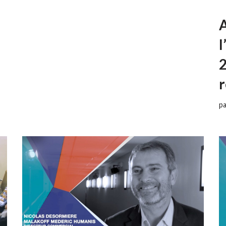
l
2
p