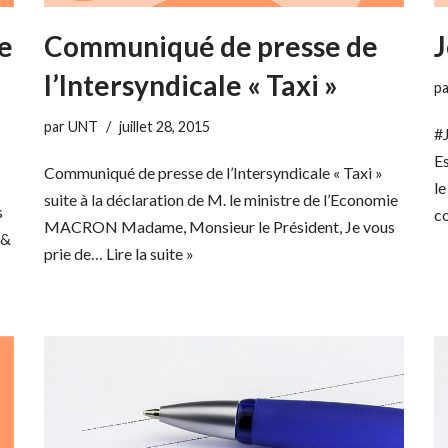
le
Communiqué de presse de
J
l’Intersyndicale « Taxi »
p
par
UNT
juillet 28, 2015
#
E
Communiqué de presse de l’Intersyndicale « Taxi »
le
suite à la déclaration de M. le ministre de l’Economie
s
c
MACRON Madame, Monsieur le Président, Je vous
 &
prie de…
Lire la suite »