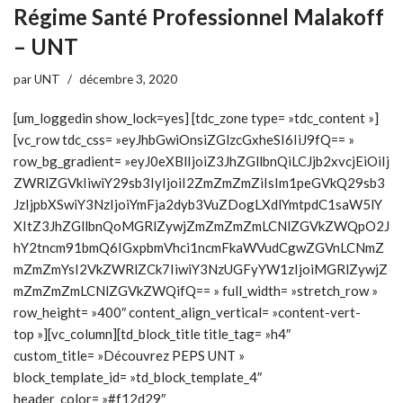
Régime Santé Professionnel Malakoff
– UNT
par
UNT
décembre 3, 2020
[um_loggedin show_lock=yes] [tdc_zone type= »tdc_content »]
[vc_row tdc_css= »eyJhbGwiOnsiZGlzcGxheSI6IiJ9fQ== »
row_bg_gradient= »eyJ0eXBlIjoiZ3JhZGllbnQiLCJjb2xvcjEiOiIj
ZWRlZGVkIiwiY29sb3IyIjoiI2ZmZmZmZiIsIm1peGVkQ29sb3
JzIjpbXSwiY3NzIjoiYmFja2dyb3VuZDogLXdlYmtpdC1saW5lY
XItZ3JhZGllbnQoMGRlZywjZmZmZmZmLCNlZGVkZWQpO2J
hY2tncm91bmQ6IGxpbmVhci1ncmFkaWVudCgwZGVnLCNmZ
mZmZmYsI2VkZWRlZCk7IiwiY3NzUGFyYW1zIjoiMGRlZywjZ
mZmZmZmLCNlZGVkZWQifQ== » full_width= »stretch_row »
row_height= »400″ content_align_vertical= »content-vert-
top »][vc_column][td_block_title title_tag= »h4″
custom_title= »Découvrez PEPS UNT »
block_template_id= »td_block_template_4″
header_color= »#f12d29″