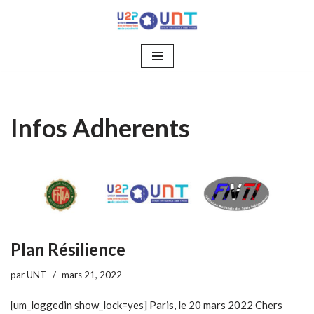
Aller
au
contenu
Infos Adherents
Plan Résilience
par
UNT
mars 21, 2022
[um_loggedin show_lock=yes] Paris, le 20 mars 2022 Chers