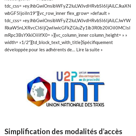
tdc_css= »eyJhbGwiOnsibWFyZ2luLWJvdHRvbSI6IjAiLCJkaXN
wbGF5IjoiIn19″][vc_row_inner flex_grow= »default »
tdc_css= »eyJhbGwiOnsibWFyZ2luLWJvdHRvbSI6IjAiLCJwYW
RkaW5nLXRvcCI6IjQwIiwicGFkZGluZy1ib3R0b20iOiI0MCIsI
mRpc3BsYXkiOiIifX0= »][vc_column_inner column_height= » »
width= »1/2″][td_block_text_with_title]Spécifiquement
développée pour les adhérents de…
Lire la suite »
Simplification des modalités d’accès