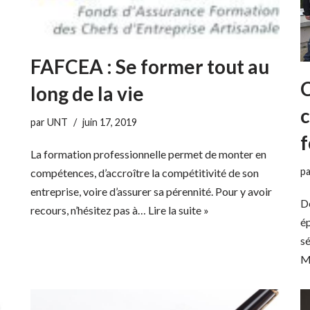
FAFCEA : Se former tout au
C
long de la vie
c
par
UNT
juin 17, 2019
f
La formation professionnelle permet de monter en
p
compétences, d’accroître la compétitivité de son
entreprise, voire d’assurer sa pérennité. Pour y avoir
De
recours, n’hésitez pas à…
Lire la suite »
ép
s
M