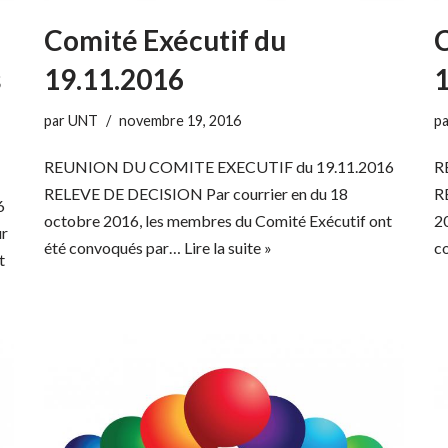
Comité Exécutif du
C
s
19.11.2016
1
par
UNT
novembre 19, 2016
p
REUNION DU COMITE EXECUTIF du 19.11.2016
R
RELEVE DE DECISION Par courrier en du 18
R
6
octobre 2016, les membres du Comité Exécutif ont
2
r
été convoqués par…
Lire la suite »
c
t