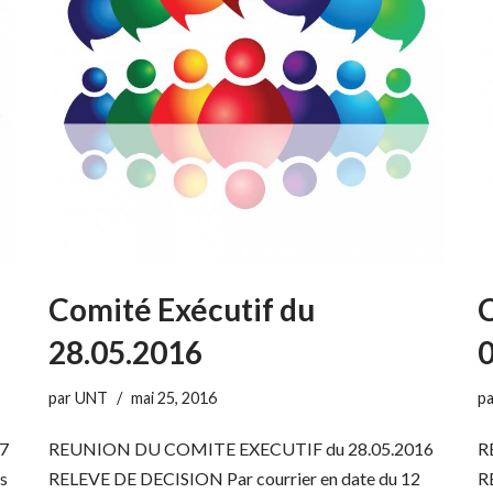
Comité Exécutif du
C
28.05.2016
0
par
UNT
mai 25, 2016
p
7
REUNION DU COMITE EXECUTIF du 28.05.2016
R
es
RELEVE DE DECISION Par courrier en date du 12
R