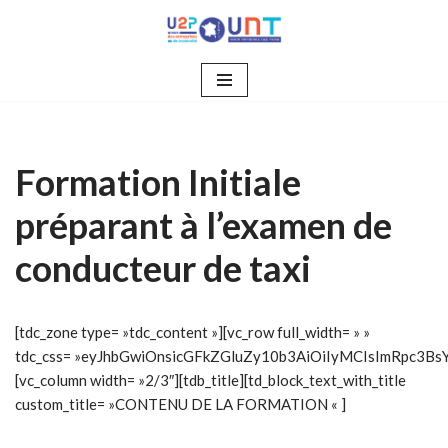
Aller
au
contenu
Formation Initiale
préparant à l’examen de
conducteur de taxi
[tdc_zone type= »tdc_content »][vc_row full_width= » »
tdc_css= »eyJhbGwiOnsicGFkZGluZy10b3AiOiIyMCIsImRpc3BsYX
[vc_column width= »2/3″][tdb_title][td_block_text_with_title
custom_title= »CONTENU DE LA FORMATION « ]