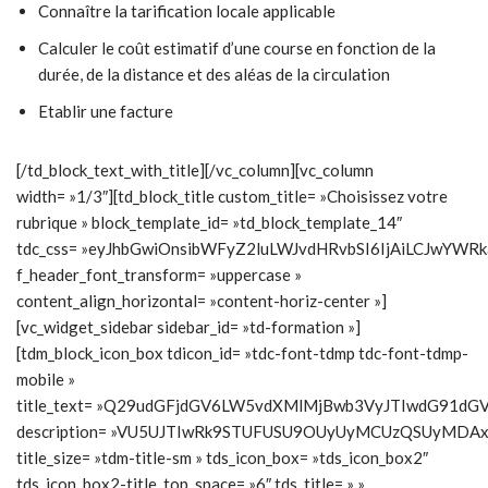
Connaître la tarification locale applicable
Calculer le coût estimatif d’une course en fonction de la
durée, de la distance et des aléas de la circulation
Etablir une facture
[/td_block_text_with_title][/vc_column][vc_column
width= »1/3″][td_block_title custom_title= »Choisissez votre
rubrique » block_template_id= »td_block_template_14″
tdc_css= »eyJhbGwiOnsibWFyZ2luLWJvdHRvbSI6IjAiLCJwYWR
f_header_font_transform= »uppercase »
content_align_horizontal= »content-horiz-center »]
[vc_widget_sidebar sidebar_id= »td-formation »]
[tdm_block_icon_box tdicon_id= »tdc-font-tdmp tdc-font-tdmp-
mobile »
title_text= »Q29udGFjdGV6LW5vdXMlMjBwb3VyJTIwdG91dG
description= »VU5UJTIwRk9STUFUSU9OUyUyMCUzQSUyMD
title_size= »tdm-title-sm » tds_icon_box= »tds_icon_box2″
tds_icon_box2-title_top_space= »6″ tds_title= » »