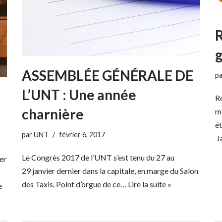
g
ASSEMBLÉE GÉNÉRALE DE
p
L’UNT : Une année
Re
charnière
mo
é
par
UNT
février 6, 2017
J
Le Congrès 2017 de l’UNT s’est tenu du 27 au
er
29 janvier dernier dans la capitale, en marge du Salon
des Taxis. Point d’orgue de ce…
Lire la suite »
e