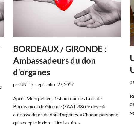
T
BORDEAUX / GIRONDE :
U
Ambassadeurs du don
d’organes
p
par
UNT
septembre 27, 2017
e
Re
Après Montpellier, c’est au tour des taxis de
de
Bordeaux et de Gironde (SAAT 33) de devenir
si
ambassadeurs du don d’organes. « Chaque personne
qui accepte le don…
Lire la suite »