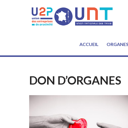
Aller
au
contenu
ACCUEIL
ORGANE
DON D’ORGANES