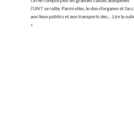
On ne compte plus les grandes causes auxquelles
l’UNT se rallie. Parmi elles, le don d’organes et l’ac
aux lieux publics et aux transports des…
Lire la suit
»